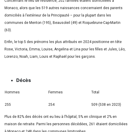
Concernant le lieu de résidence, 202 familles étaient domiciliées à
Monaco, alors que les 519 autres naissances concernaient des parents
domiciliés à l’extérieur de la Principauté – pour la plupart dans les
communes de Menton (195), Beausoleil (49) et Roquebrune-Cap-Martin
(63).
Enfin, le top 5 des prénoms les plus attribués en 2024 positionne en tête
Rose, Victoria, Emma, Louise, Angelina et Lina pour les filles et Jules, Léo,
Lorenzo, Noah, Liam, Louis et Raphaël pour les garçons.
Décès
Hommes
Femmes
Total
255
254
509 (538 en 2023)
Plus de 82% des décès ont eu lieu à l’hôpital, 5% en clinique et 2% en
maison de retraite. Parmi les personnes décédées, 261 étaient domiciliées
à Monaco et 248 dans les communes limitrophes.