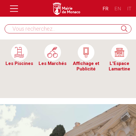
FR
EN
IT
Les Piscines
Les Marchés
Affichage et
L'Espace
Publicité
Lamartine