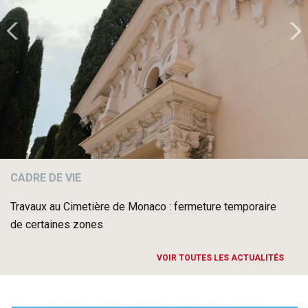
CADRE DE VIE
Travaux au Cimetière de Monaco : fermeture temporaire
de certaines zones
VOIR TOUTES LES ACTUALITÉS
Item 1 of 50