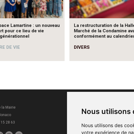
pace Lamartine : un nouveau
La restructuration de la Hall
rt pour ce lieu de vie
Marché de la Condamine av
rgénérationnel
conformément au calendrie
E DE VIE
DIVERS
 la Mairie
Horaires
Nous utilisons
Monaco
Du lundi au vendredi
 15 28 63
8h30 - 16h
Nous utilisons des cook
votre expérience de na