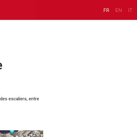
FR
EN
IT
e
des escaliers, entre