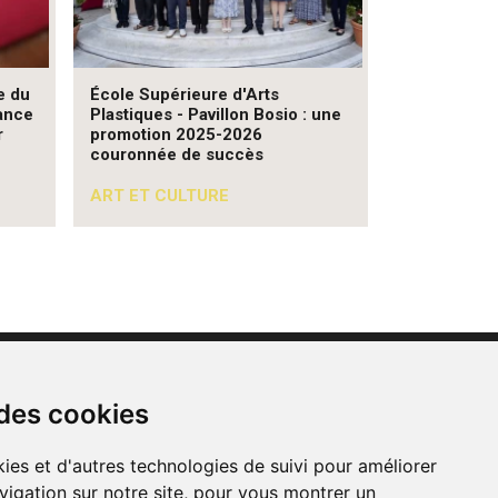
e du
École Supérieure d'Arts
ance
Plastiques - Pavillon Bosio : une
r
promotion 2025-2026
couronnée de succès
ART ET CULTURE
Contacts
 des cookies
Mentions légales
CGU
ies et d'autres technologies de suivi pour améliorer
vigation sur notre site, pour vous montrer un