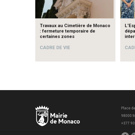
Travaux au Cimetière de Monaco
L’Es
: fermeture temporaire de
dépa
certaines zones
inte
CADRE DE VIE
CADR
Place de
98000 
+377 93